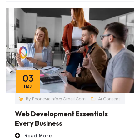
03
HAZ
By
Phoneviainfo@gmail.com
Ai Content
Web Development Essentials
Every Business
Read More