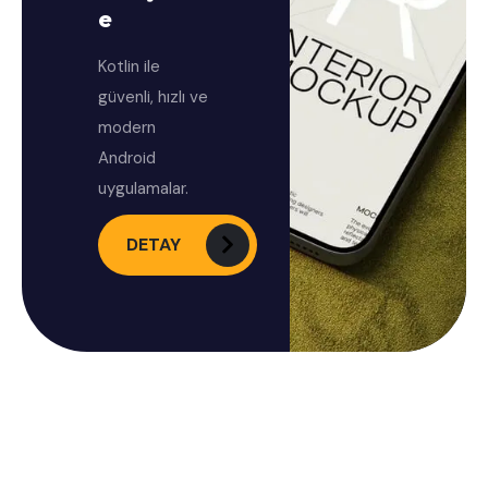
e
Kotlin ile
güvenli, hızlı ve
modern
Android
uygulamalar.
DETAY