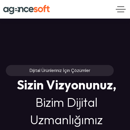
Dijital Ürünleriniz İçin Çözümler
S
i
z
i
n
V
i
z
y
o
n
u
n
u
z
,
B
i
z
i
m
D
i
j
i
t
a
l
U
z
m
a
n
l
ı
ğ
ı
m
ı
z