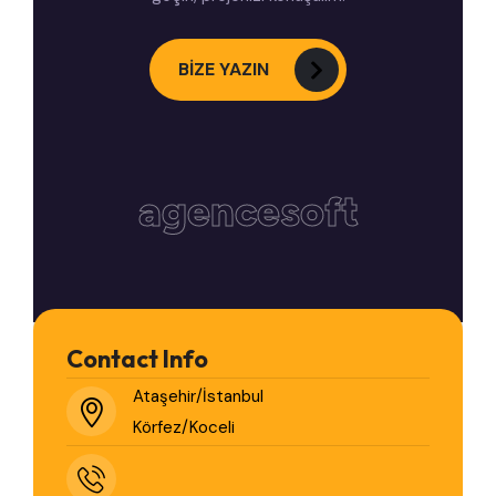
BİZE YAZIN
agencesoft
Contact Info
Ataşehir/İstanbul
Körfez/Koceli