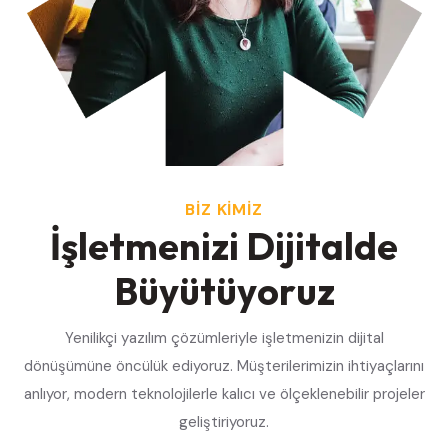
BİZ KİMİZ
İ
ş
l
e
t
m
e
n
i
z
i
D
i
j
i
t
a
l
d
e
B
ü
y
ü
t
ü
y
o
r
u
z
Yenilikçi yazılım çözümleriyle işletmenizin dijital
dönüşümüne öncülük ediyoruz. Müşterilerimizin ihtiyaçlarını
anlıyor, modern teknolojilerle kalıcı ve ölçeklenebilir projeler
geliştiriyoruz.