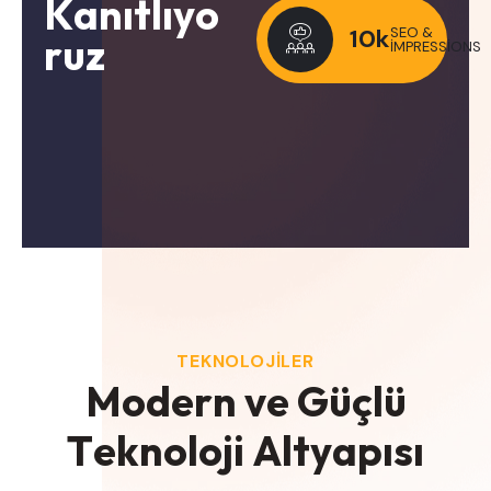
K
a
n
ı
t
l
ı
y
o
10
k
SEO &
r
u
z
IMPRESSIONS
TEKNOLOJILER
M
o
d
e
r
n
v
e
G
ü
ç
l
ü
T
e
k
n
o
l
o
j
i
A
l
t
y
a
p
ı
s
ı