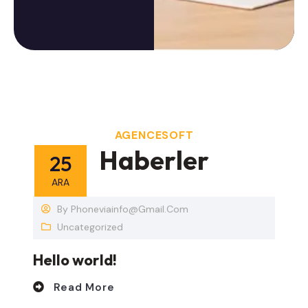
AGENCESOFT
H
a
b
e
r
l
e
r
25
ARA
By
Phoneviainfo@gmail.com
Uncategorized
Hello world!
Read More