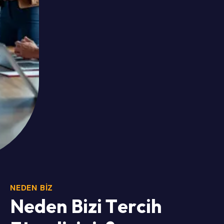
NEDEN BİZ
N
e
d
e
n
B
i
z
i
T
e
r
c
i
h