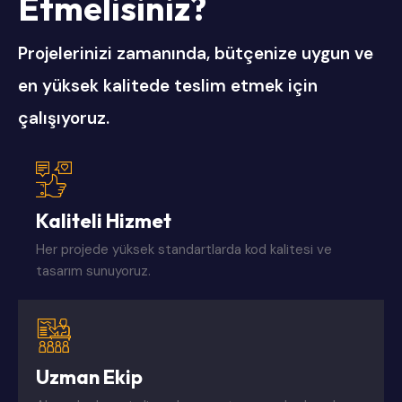
E
t
m
e
l
i
s
i
n
i
z
?
Projelerinizi zamanında, bütçenize uygun ve
en yüksek kalitede teslim etmek için
çalışıyoruz.
Kaliteli Hizmet
Her projede yüksek standartlarda kod kalitesi ve
tasarım sunuyoruz.
Uzman Ekip