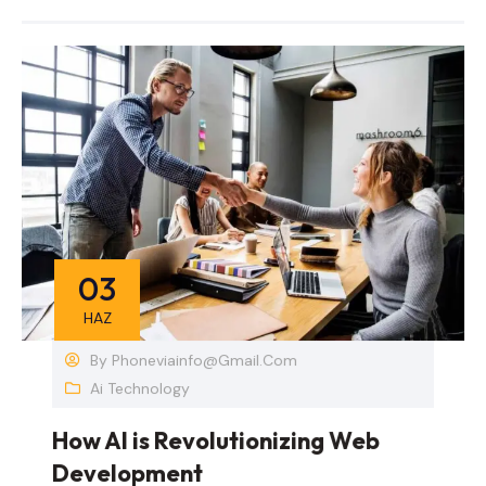
03
HAZ
By
Phoneviainfo@gmail.com
Ai Technology
How AI is Revolutionizing Web
Development