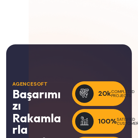
AGENCESOFT
B
a
ş
a
r
ı
m
ı
20
k
COMPLETED
PROJECTS
z
ı
R
a
k
a
m
l
a
100
%
SATISFIED
CUSTOME
r
l
a