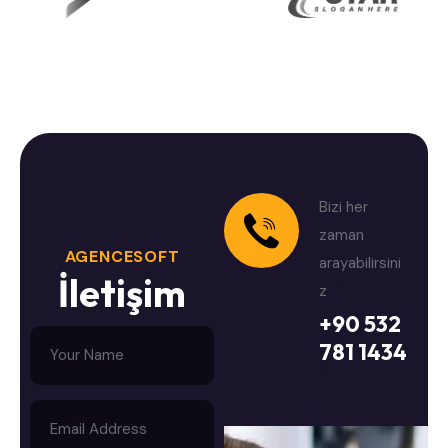
Bizi her
zaman
AGENCESOFT
arayabilirsini
İ
l
e
t
i
ş
i
m
z
+90 532
781 1434