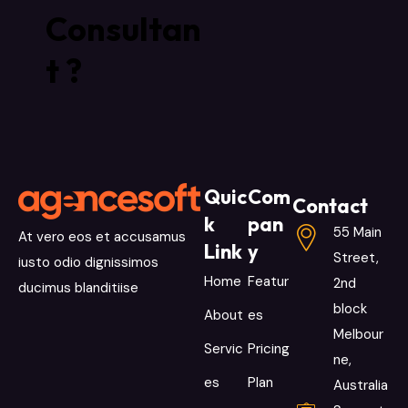
Consultan
t ?
Quic
Com
Contact
k
pan
55 Main
At vero eos et accusamus
Link
y
Street,
iusto odio dignissimos
Home
Featur
2nd
ducimus blanditiise
block
About
es
Melbour
Servic
Pricing
ne,
es
Plan
Australia