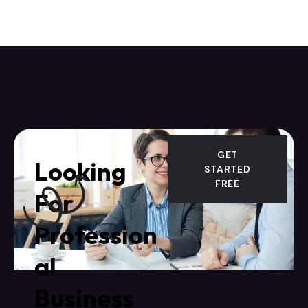
GET
Looking
STARTED
FREE
For
Profession
al
Business