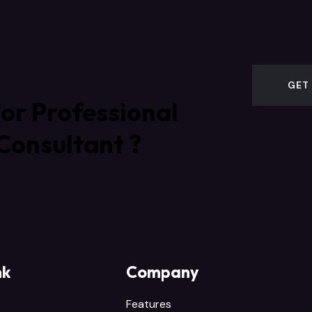
GET
or Professional
Consultant ?
nk
Company
Features