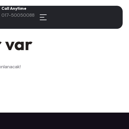
Call Anytime
017-50050088
r var
yınlanacak!