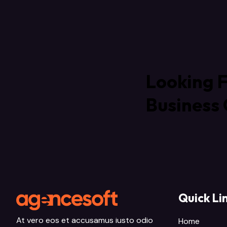
Looking F
Business 
Quick Li
At vero eos et accusamus iusto odio
Home